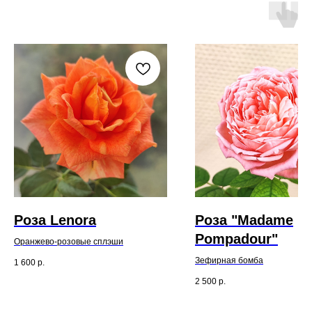
Роза Lenora
Роза "Madame
Pompadour"
Оранжево-розовые сплэши
Зефирная бомба
1 600
р.
2 500
р.