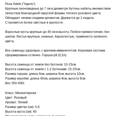
Роза Adele ("Адель").
Крупные пионовидные до 7 см в диаметре бутоны набиты множеством
лепестков благородной округлой формы теплого розового цвета.
Обладают легким сладким ароматом. Держатся до 2 недель.
Становятся более светлые в зрелости.
Взрослые кусты крупные до 40 см в высоту. Побеги прямостоячие, без
шипов. Листья крупные, нежные, бархатистые, травянисто-зеленого
цвета.
Все саженцы здоровые, с крепким иммунитетом. Корневая система
сформирована отлично. Горшок p9 (0,5л).
Высота саженца от земли без бутонов: 10-15см.
Высота саженца от земли с 1-2 бутонами: 15-25см.
Размер горшка: длина 9см, ширина 9см, высота 10см.
Размер коробки: длина 40см, ширина 9см, высота 9см.
Вес 350-400г.
Класс: Миниатюрная
Цвет: Розовый
Аромат: Легкий
Размер цветка (см): 5-6
Высота куста (см): 40