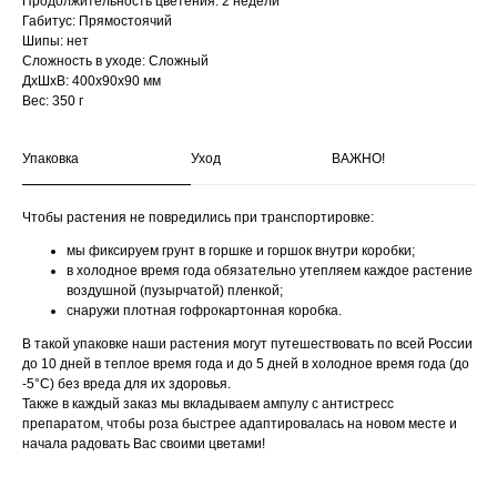
Продолжительность цветения: 2 недели
Габитус: Прямостоячий
Шипы: нет
Сложность в уходе: Сложный
ДxШxВ: 400x90x90 мм
Вес: 350 г
Упаковка
Уход
ВАЖНО!
Чтобы растения не повредились при транспортировке:
мы фиксируем грунт в горшке и горшок внутри коробки;
в холодное время года обязательно утепляем каждое растение
воздушной (пузырчатой) пленкой;
снаружи плотная гофрокартонная коробка.
В такой упаковке наши растения могут путешествовать по всей России
до 10 дней в теплое время года и до 5 дней в холодное время года (до
-5°С) без вреда для их здоровья.
Также в каждый заказ мы вкладываем ампулу с антистресс
препаратом, чтобы роза быстрее адаптировалась на новом месте и
начала радовать Вас своими цветами!